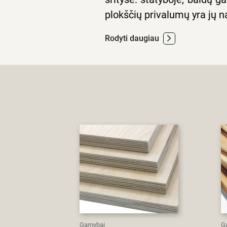
plokščių privalumų yra jų na
Rodyti daugiau
Gamybai
G