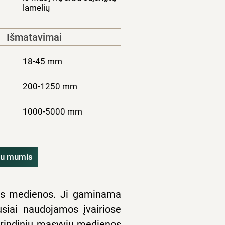
lamelių
Išmatavimai
18-45 mm
200-1250 mm
1000-5000 mm
 su mumis
ios medienos. Ji gaminama
usiai naudojamos įvairiose
agrindinių masyvių medienos