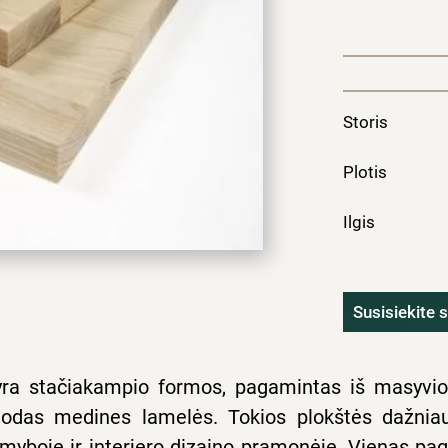
Storis
Plotis
Ilgis
Susisiekite
s yra stačiakampio formos, pagamintas iš masyv
enodas medines lamelės. Tokios plokštės dažnia
gamyboje ir interjero dizaino pramonėje. Vienas p