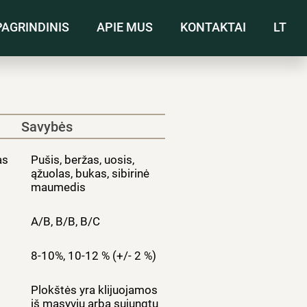
PAGRINDINIS
APIE MUS
KONTAKTAI
LT
Savybės
as
Pušis, beržas, uosis,
ąžuolas, bukas, sibirinė
maumedis
A/B, B/B, B/C
8-10%, 10-12 % (+/- 2 %)
Plokštės yra klijuojamos
iš masyvių arba sujungtų