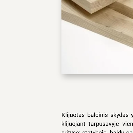
Klijuotas baldinis skyda
klijuojant tarpusavyje vi
srityse: statyboje, baldų 