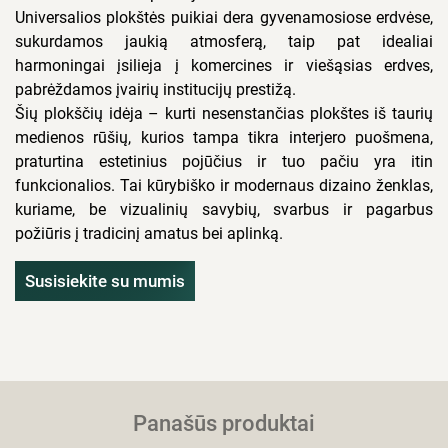
Universalios plokštės puikiai dera gyvenamosiose erdvėse,
sukurdamos jaukią atmosferą, taip pat idealiai
harmoningai įsilieja į komercines ir viešąsias erdves,
pabrėždamos įvairių institucijų prestižą.
Šių plokščių idėja – kurti nesenstančias plokštes iš taurių
medienos rūšių, kurios tampa tikra interjero puošmena,
praturtina estetinius pojūčius ir tuo pačiu yra itin
funkcionalios. Tai kūrybiško ir modernaus dizaino ženklas,
kuriame, be vizualinių savybių, svarbus ir pagarbus
požiūris į tradicinį amatus bei aplinką.
Susisiekite su mumis
Panašūs produktai