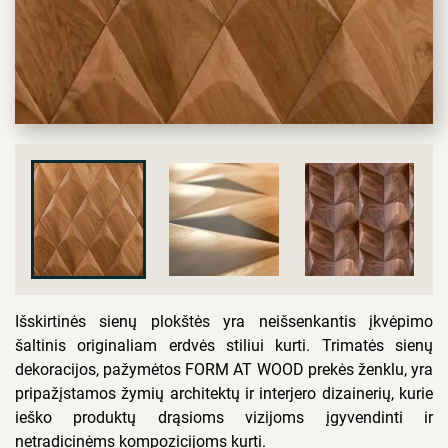
Išskirtinės sienų plokštės yra neišsenkantis įkvėpimo
šaltinis originaliam erdvės stiliui kurti. Trimatės sienų
dekoracijos, pažymėtos FORM AT WOOD prekės ženklu, yra
pripažįstamos žymių architektų ir interjero dizainerių, kurie
ieško produktų drąsioms vizijoms įgyvendinti ir
netradicinėms kompozicijoms kurti.